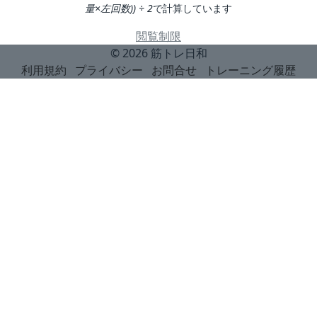
量×左回数)) ÷ 2
で計算しています
閲覧制限
© 2026
筋トレ日和
利用規約
プライバシー
お問合せ
トレーニング履歴