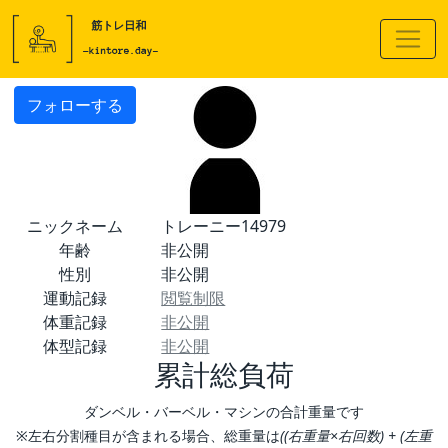
フォローする
ニックネーム
トレーニー14979
年齢
非公開
性別
非公開
運動記録
閲覧制限
体重記録
非公開
体型記録
非公開
累計総負荷
ダンベル・バーベル・マシンの合計重量です
※左右分割種目が含まれる場合、総重量は
((右重量×右回数) + (左重