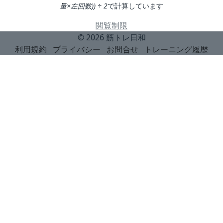
量×左回数)) ÷ 2
で計算しています
閲覧制限
© 2026
筋トレ日和
利用規約
プライバシー
お問合せ
トレーニング履歴