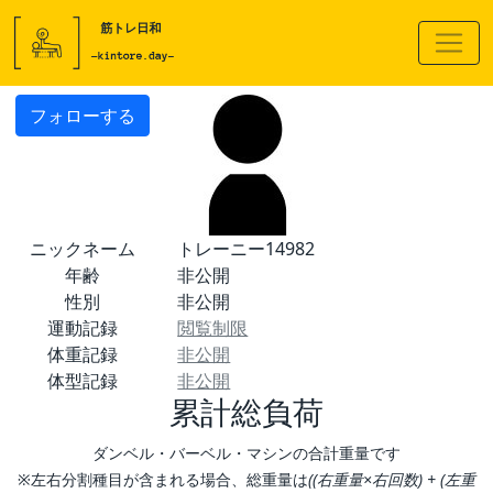
フォローする
ニックネーム
トレーニー14982
年齢
非公開
性別
非公開
運動記録
閲覧制限
体重記録
非公開
体型記録
非公開
累計総負荷
ダンベル・バーベル・マシンの合計重量です
※左右分割種目が含まれる場合、総重量は
((右重量×右回数) + (左重