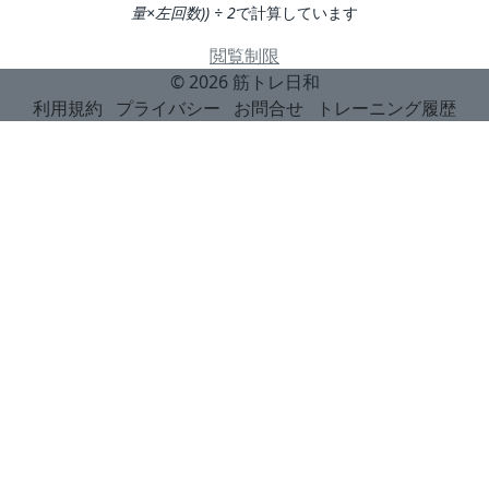
量×左回数)) ÷ 2
で計算しています
閲覧制限
© 2026
筋トレ日和
利用規約
プライバシー
お問合せ
トレーニング履歴