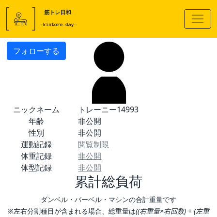
フォローする
ニックネーム
トレーニー14993
年齢
非公開
性別
非公開
運動記録
閲覧制限
体重記録
非公開
体型記録
非公開
累計総負荷
ダンベル・バーベル・マシンの合計重量です
※左右分割種目が含まれる場合、総重量は
((右重量×右回数) + (左重