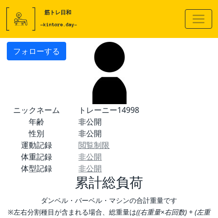
フォローする
ニックネーム
トレーニー14998
年齢
非公開
性別
非公開
運動記録
閲覧制限
体重記録
非公開
体型記録
非公開
累計総負荷
ダンベル・バーベル・マシンの合計重量です
※左右分割種目が含まれる場合、総重量は
((右重量×右回数) + (左重