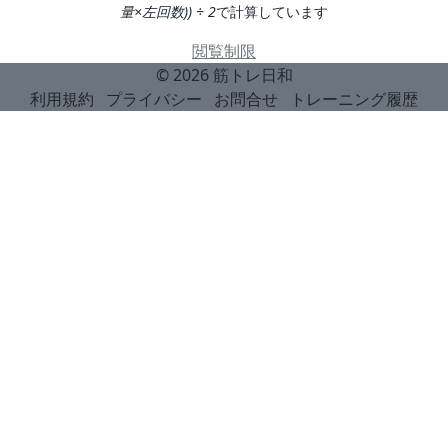
量×左回数)) ÷ 2
で計算しています
閲覧制限
© 2026
筋トレ日和
利用規約
プライバシー
お問合せ
トレーニング履歴