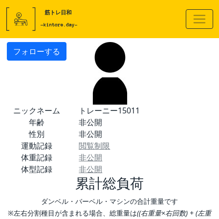
フォローする
ニックネーム
トレーニー15011
年齢
非公開
性別
非公開
運動記録
閲覧制限
体重記録
非公開
体型記録
非公開
累計総負荷
ダンベル・バーベル・マシンの合計重量です
※左右分割種目が含まれる場合、総重量は
((右重量×右回数) + (左重