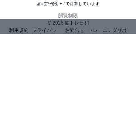
量×左回数)) ÷ 2
で計算しています
閲覧制限
© 2026
筋トレ日和
利用規約
プライバシー
お問合せ
トレーニング履歴