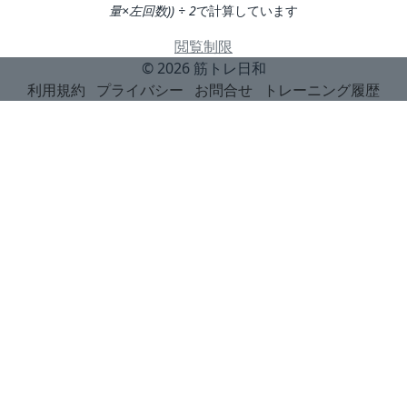
量×左回数)) ÷ 2
で計算しています
閲覧制限
© 2026
筋トレ日和
利用規約
プライバシー
お問合せ
トレーニング履歴