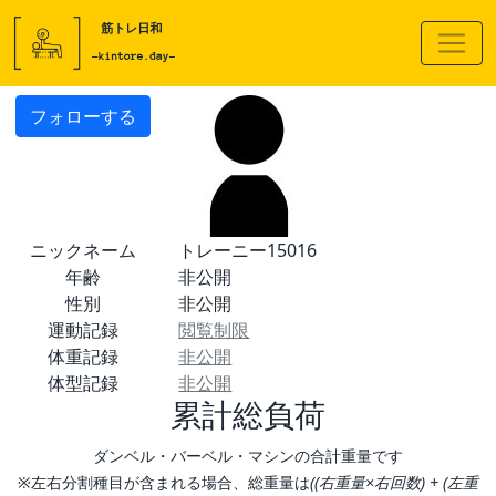
フォローする
ニックネーム
トレーニー15016
年齢
非公開
性別
非公開
運動記録
閲覧制限
体重記録
非公開
体型記録
非公開
累計総負荷
ダンベル・バーベル・マシンの合計重量です
※左右分割種目が含まれる場合、総重量は
((右重量×右回数) + (左重