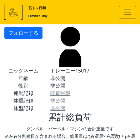
フォローする
ニックネーム
トレーニー15017
年齢
非公開
性別
非公開
運動記録
閲覧制限
体重記録
非公開
体型記録
非公開
累計総負荷
ダンベル・バーベル・マシンの合計重量です
※左右分割種目が含まれる場合、総重量は
((右重量×右回数) + (左重