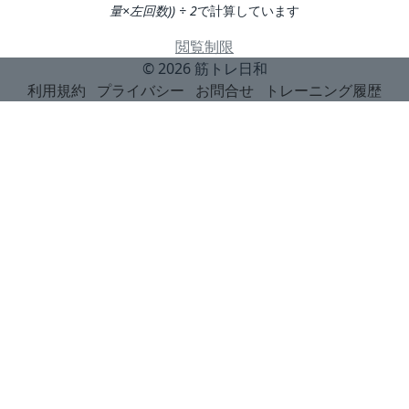
量×左回数)) ÷ 2
で計算しています
閲覧制限
© 2026
筋トレ日和
利用規約
プライバシー
お問合せ
トレーニング履歴