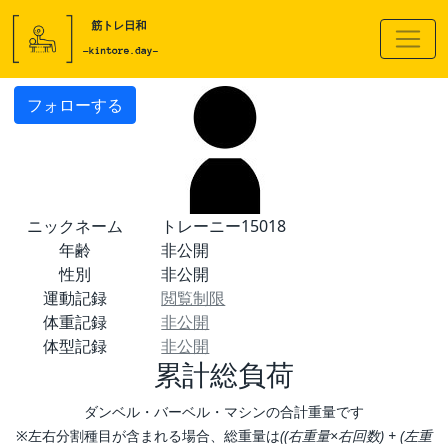
フォローする
ニックネーム
トレーニー15018
年齢
非公開
性別
非公開
運動記録
閲覧制限
体重記録
非公開
体型記録
非公開
累計総負荷
ダンベル・バーベル・マシンの合計重量です
※左右分割種目が含まれる場合、総重量は
((右重量×右回数) + (左重