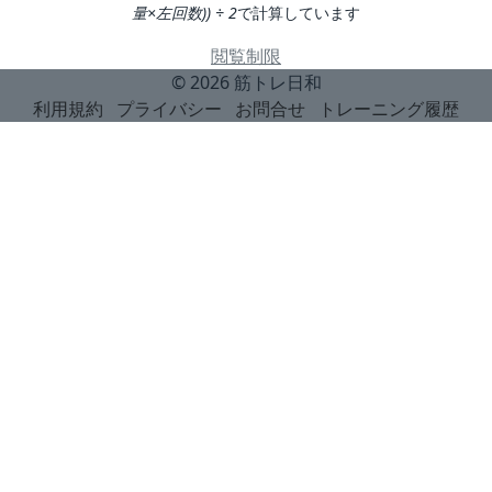
量×左回数)) ÷ 2
で計算しています
閲覧制限
© 2026
筋トレ日和
利用規約
プライバシー
お問合せ
トレーニング履歴