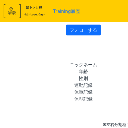
Training履歴
フォローする
ニックネーム
年齢
性別
運動記録
体重記録
体型記録
※左右分割種