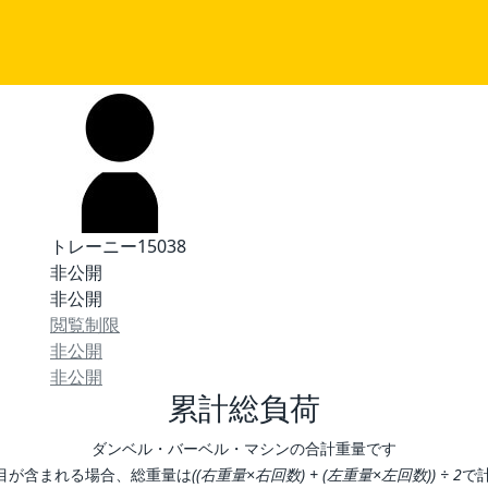
トレーニー15038
非公開
非公開
閲覧制限
非公開
非公開
累計総負荷
ダンベル・バーベル・マシンの合計重量です
目が含まれる場合、総重量は
((右重量×右回数) + (左重量×左回数)) ÷ 2
で