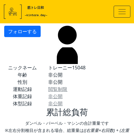
フォローする
ニックネーム
トレーニー15048
年齢
非公開
性別
非公開
運動記録
閲覧制限
体重記録
非公開
体型記録
非公開
累計総負荷
ダンベル・バーベル・マシンの合計重量です
※左右分割種目が含まれる場合、総重量は
((右重量×右回数) + (左重