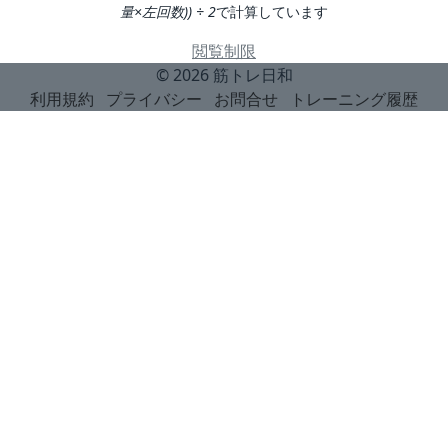
量×左回数)) ÷ 2
で計算しています
閲覧制限
© 2026
筋トレ日和
利用規約
プライバシー
お問合せ
トレーニング履歴