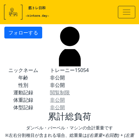
フォローする
ニックネーム
トレーニー15054
年齢
非公開
性別
非公開
運動記録
閲覧制限
体重記録
非公開
体型記録
非公開
累計総負荷
ダンベル・バーベル・マシンの合計重量です
※左右分割種目が含まれる場合、総重量は
((右重量×右回数) + (左重