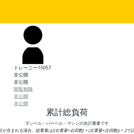
トレーニー15057
非公開
非公開
閲覧制限
非公開
非公開
累計総負荷
ダンベル・バーベル・マシンの合計重量です
目が含まれる場合、総重量は
((右重量×右回数) + (左重量×左回数)) ÷ 2
で