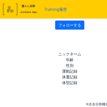
Training履歴
フォローする
ニックネーム
年齢
性別
運動記録
体重記録
体型記録
※左右分割種