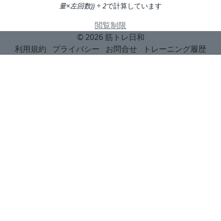
量×左回数)) ÷ 2
で計算しています
閲覧制限
© 2026
筋トレ日和
利用規約
プライバシー
お問合せ
トレーニング履歴