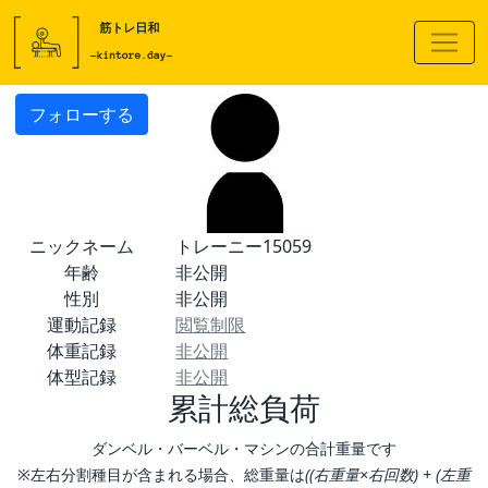
フォローする
ニックネーム
トレーニー15059
年齢
非公開
性別
非公開
運動記録
閲覧制限
体重記録
非公開
体型記録
非公開
累計総負荷
ダンベル・バーベル・マシンの合計重量です
※左右分割種目が含まれる場合、総重量は
((右重量×右回数) + (左重