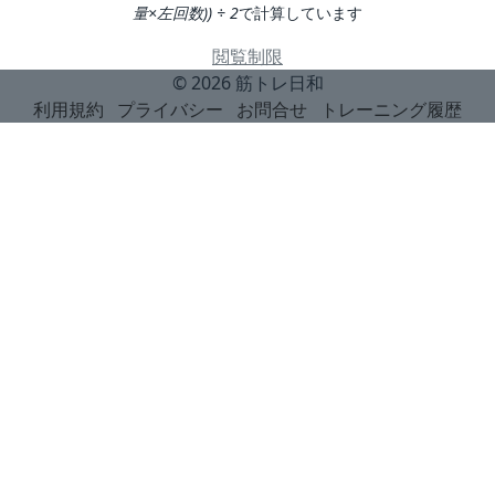
量×左回数)) ÷ 2
で計算しています
閲覧制限
© 2026
筋トレ日和
利用規約
プライバシー
お問合せ
トレーニング履歴