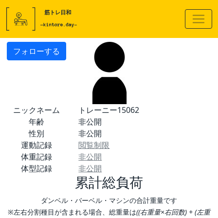
フォローする
ニックネーム
トレーニー15062
年齢
非公開
性別
非公開
運動記録
閲覧制限
体重記録
非公開
体型記録
非公開
累計総負荷
ダンベル・バーベル・マシンの合計重量です
※左右分割種目が含まれる場合、総重量は
((右重量×右回数) + (左重