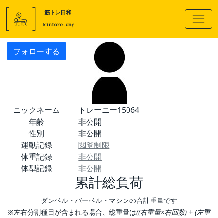
フォローする
ニックネーム
トレーニー15064
年齢
非公開
性別
非公開
運動記録
閲覧制限
体重記録
非公開
体型記録
非公開
累計総負荷
ダンベル・バーベル・マシンの合計重量です
※左右分割種目が含まれる場合、総重量は
((右重量×右回数) + (左重