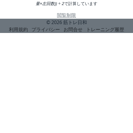
量×左回数)) ÷ 2
で計算しています
閲覧制限
© 2026
筋トレ日和
利用規約
プライバシー
お問合せ
トレーニング履歴