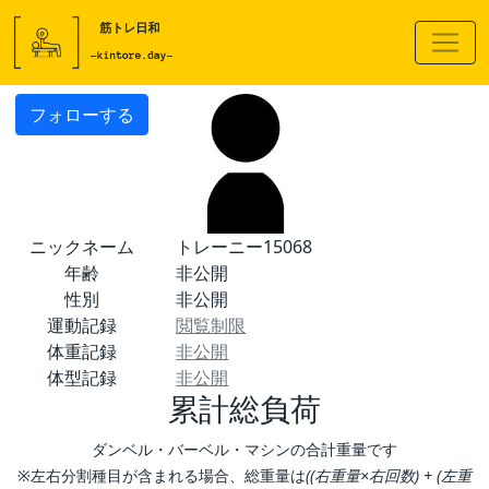
フォローする
ニックネーム
トレーニー15068
年齢
非公開
性別
非公開
運動記録
閲覧制限
体重記録
非公開
体型記録
非公開
累計総負荷
ダンベル・バーベル・マシンの合計重量です
※左右分割種目が含まれる場合、総重量は
((右重量×右回数) + (左重