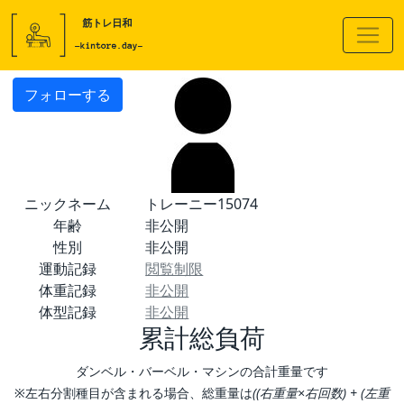
フォローする
ニックネーム
トレーニー15074
年齢
非公開
性別
非公開
運動記録
閲覧制限
体重記録
非公開
体型記録
非公開
累計総負荷
ダンベル・バーベル・マシンの合計重量です
※左右分割種目が含まれる場合、総重量は
((右重量×右回数) + (左重