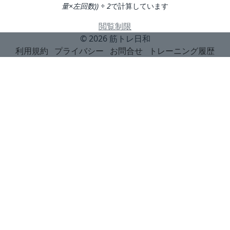
量×左回数)) ÷ 2
で計算しています
閲覧制限
© 2026
筋トレ日和
利用規約
プライバシー
お問合せ
トレーニング履歴