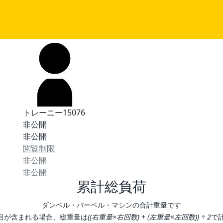
トレーニー15076
非公開
非公開
閲覧制限
非公開
非公開
累計総負荷
ダンベル・バーベル・マシンの合計重量です
目が含まれる場合、総重量は
((右重量×右回数) + (左重量×左回数)) ÷ 2
で