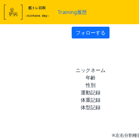
Training履歴
フォローする
ニックネーム
年齢
性別
運動記録
体重記録
体型記録
※左右分割種