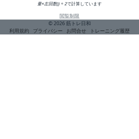
量×左回数)) ÷ 2
で計算しています
閲覧制限
© 2026
筋トレ日和
利用規約
プライバシー
お問合せ
トレーニング履歴