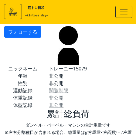
フォローする
ニックネーム
トレーニー15079
年齢
非公開
性別
非公開
運動記録
閲覧制限
体重記録
非公開
体型記録
非公開
累計総負荷
ダンベル・バーベル・マシンの合計重量です
※左右分割種目が含まれる場合、総重量は
((右重量×右回数) + (左重