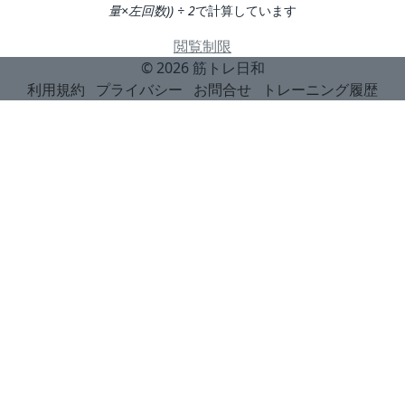
量×左回数)) ÷ 2
で計算しています
閲覧制限
© 2026
筋トレ日和
利用規約
プライバシー
お問合せ
トレーニング履歴