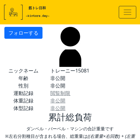
フォローする
ニックネーム
トレーニー15081
年齢
非公開
性別
非公開
運動記録
閲覧制限
体重記録
非公開
体型記録
非公開
累計総負荷
ダンベル・バーベル・マシンの合計重量です
※左右分割種目が含まれる場合、総重量は
((右重量×右回数) + (左重