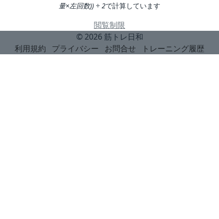
量×左回数)) ÷ 2
で計算しています
閲覧制限
© 2026
筋トレ日和
利用規約
プライバシー
お問合せ
トレーニング履歴