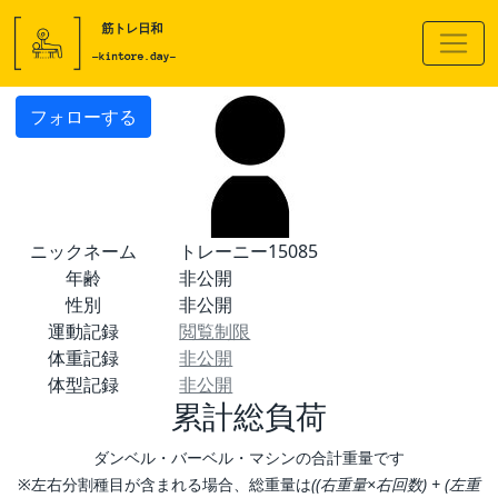
フォローする
ニックネーム
トレーニー15085
年齢
非公開
性別
非公開
運動記録
閲覧制限
体重記録
非公開
体型記録
非公開
累計総負荷
ダンベル・バーベル・マシンの合計重量です
※左右分割種目が含まれる場合、総重量は
((右重量×右回数) + (左重