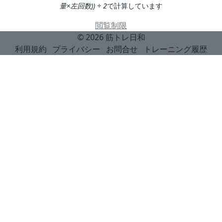
量×左回数)) ÷ 2
で計算しています
閲覧制限
© 2026
筋トレ日和
利用規約
プライバシー
お問合せ
トレーニング履歴