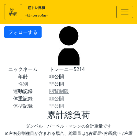
フォローする
ニックネーム
トレーニー5214
年齢
非公開
性別
非公開
運動記録
閲覧制限
体重記録
非公開
体型記録
非公開
累計総負荷
ダンベル・バーベル・マシンの合計重量です
※左右分割種目が含まれる場合、総重量は
((右重量×右回数) + (左重