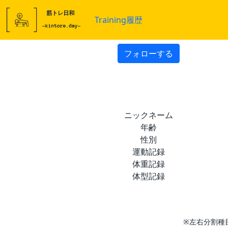
Training履歴
フォローする
ニックネーム
年齢
性別
運動記録
体重記録
体型記録
※左右分割種