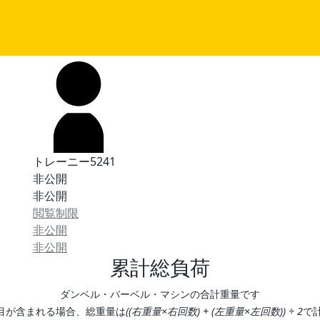
トレーニー5241
非公開
非公開
閲覧制限
非公開
非公開
累計総負荷
ダンベル・バーベル・マシンの合計重量です
目が含まれる場合、総重量は
((右重量×右回数) + (左重量×左回数)) ÷ 2
で