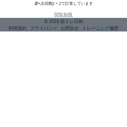
量×左回数)) ÷ 2
で計算しています
閲覧制限
© 2026
筋トレ日和
利用規約
プライバシー
お問合せ
トレーニング履歴