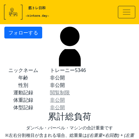
フォローする
ニックネーム
トレーニー5346
年齢
非公開
性別
非公開
運動記録
閲覧制限
体重記録
非公開
体型記録
非公開
累計総負荷
ダンベル・バーベル・マシンの合計重量です
※左右分割種目が含まれる場合、総重量は
((右重量×右回数) + (左重