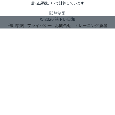
量×左回数)) ÷ 2
で計算しています
閲覧制限
© 2026
筋トレ日和
利用規約
プライバシー
お問合せ
トレーニング履歴