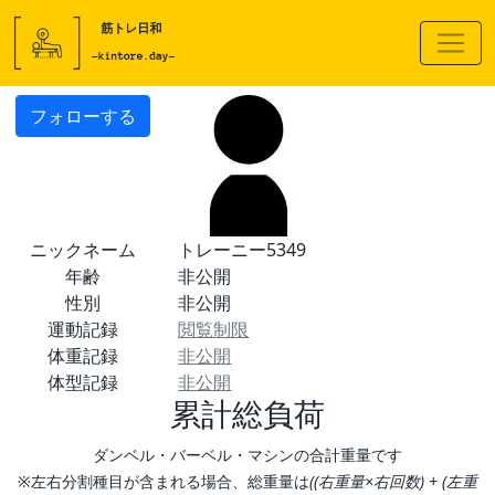
フォローする
ニックネーム
トレーニー5349
年齢
非公開
性別
非公開
運動記録
閲覧制限
体重記録
非公開
体型記録
非公開
累計総負荷
ダンベル・バーベル・マシンの合計重量です
※左右分割種目が含まれる場合、総重量は
((右重量×右回数) + (左重