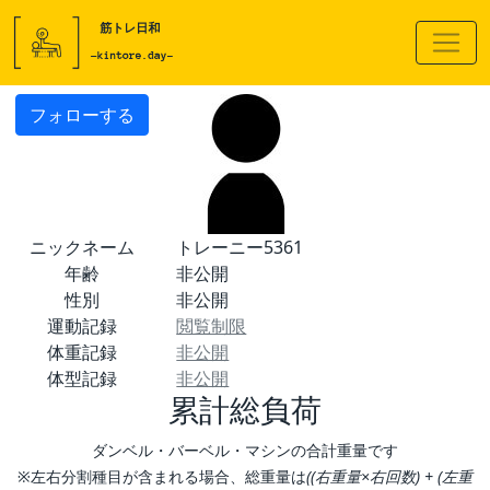
フォローする
ニックネーム
トレーニー5361
年齢
非公開
性別
非公開
運動記録
閲覧制限
体重記録
非公開
体型記録
非公開
累計総負荷
ダンベル・バーベル・マシンの合計重量です
※左右分割種目が含まれる場合、総重量は
((右重量×右回数) + (左重