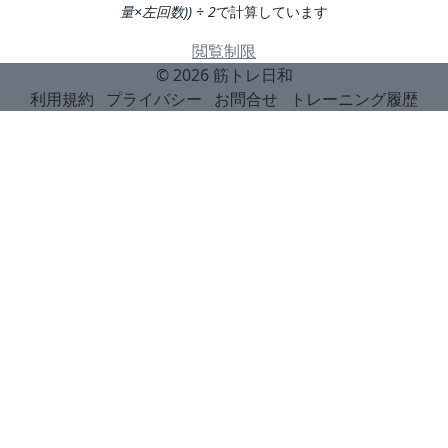
量×左回数)) ÷ 2
で計算しています
閲覧制限
© 2026
筋トレ日和
利用規約
プライバシー
お問合せ
トレーニング履歴