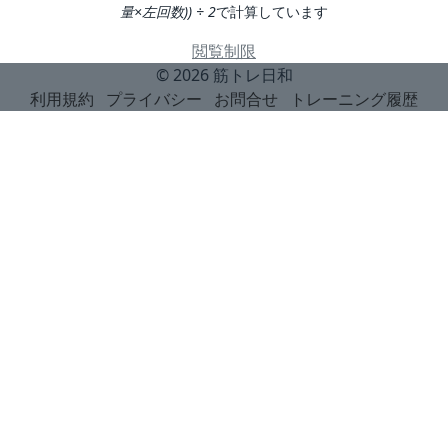
量×左回数)) ÷ 2
で計算しています
閲覧制限
© 2026
筋トレ日和
利用規約
プライバシー
お問合せ
トレーニング履歴