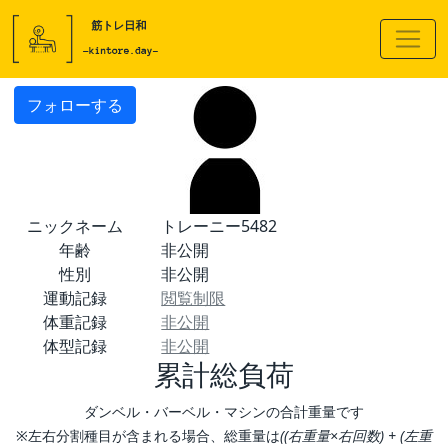
フォローする
ニックネーム
トレーニー5482
年齢
非公開
性別
非公開
運動記録
閲覧制限
体重記録
非公開
体型記録
非公開
累計総負荷
ダンベル・バーベル・マシンの合計重量です
※左右分割種目が含まれる場合、総重量は
((右重量×右回数) + (左重