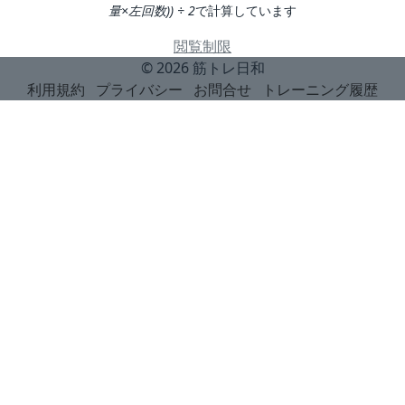
量×左回数)) ÷ 2
で計算しています
閲覧制限
© 2026
筋トレ日和
利用規約
プライバシー
お問合せ
トレーニング履歴