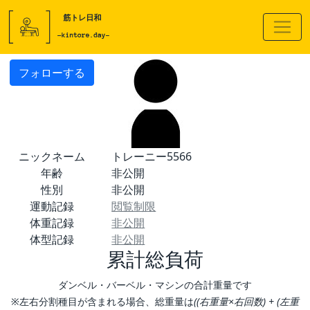
フォローする
ニックネーム
トレーニー5566
年齢
非公開
性別
非公開
運動記録
閲覧制限
体重記録
非公開
体型記録
非公開
累計総負荷
ダンベル・バーベル・マシンの合計重量です
※左右分割種目が含まれる場合、総重量は
((右重量×右回数) + (左重