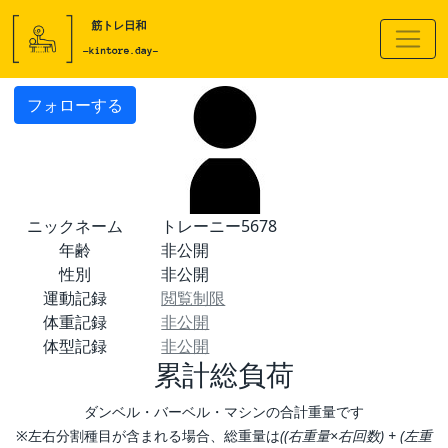
フォローする
ニックネーム
トレーニー5678
年齢
非公開
性別
非公開
運動記録
閲覧制限
体重記録
非公開
体型記録
非公開
累計総負荷
ダンベル・バーベル・マシンの合計重量です
※左右分割種目が含まれる場合、総重量は
((右重量×右回数) + (左重