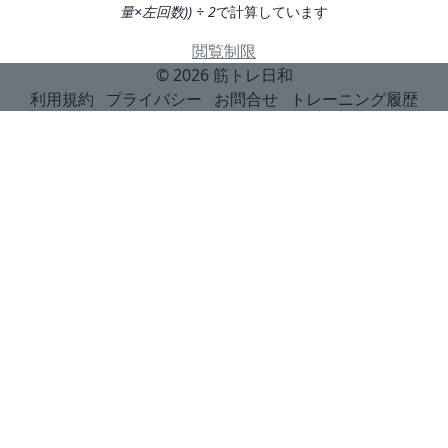
量×左回数)) ÷ 2
で計算しています
閲覧制限
© 2026
筋トレ日和
利用規約
プライバシー
お問合せ
トレーニング履歴