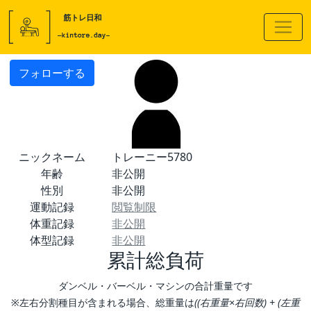
フォローする
ニックネーム
トレーニー5780
年齢
非公開
性別
非公開
運動記録
閲覧制限
体重記録
非公開
体型記録
非公開
累計総負荷
ダンベル・バーベル・マシンの合計重量です
※左右分割種目が含まれる場合、総重量は
((右重量×右回数) + (左重