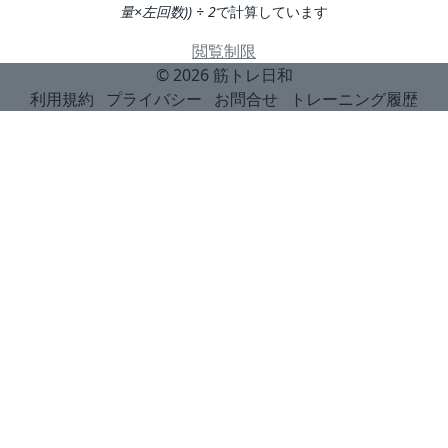
量×左回数)) ÷ 2
で計算しています
閲覧制限
© 2026
筋トレ日和
利用規約
プライバシー
お問合せ
トレーニング履歴