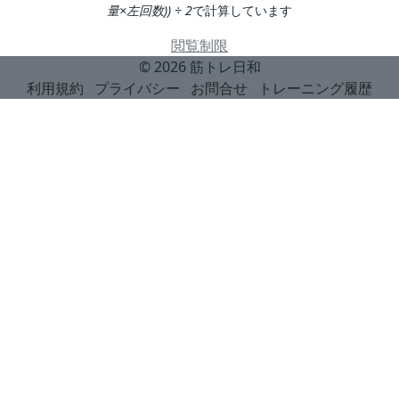
量×左回数)) ÷ 2
で計算しています
閲覧制限
© 2026
筋トレ日和
利用規約
プライバシー
お問合せ
トレーニング履歴