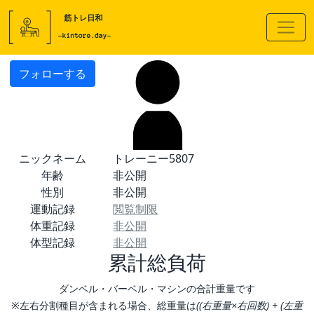
フォローする
ニックネーム
トレーニー5807
年齢
非公開
性別
非公開
運動記録
閲覧制限
体重記録
非公開
体型記録
非公開
累計総負荷
ダンベル・バーベル・マシンの合計重量です
※左右分割種目が含まれる場合、総重量は
((右重量×右回数) + (左重