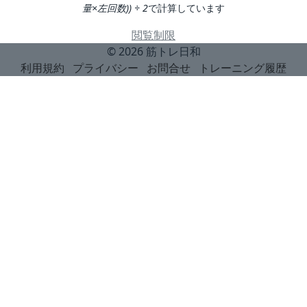
量×左回数)) ÷ 2
で計算しています
閲覧制限
© 2026
筋トレ日和
利用規約
プライバシー
お問合せ
トレーニング履歴