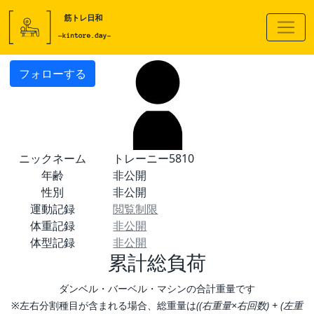
フォローする
ニックネーム
トレーニー5810
年齢
非公開
性別
非公開
運動記録
閲覧制限
体重記録
非公開
体型記録
非公開
累計総負荷
ダンベル・バーベル・マシンの合計重量です
※左右分割種目が含まれる場合、総重量は
((右重量×右回数) + (左重