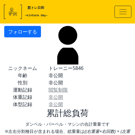
フォローする
ニックネーム
トレーニー5846
年齢
非公開
性別
非公開
運動記録
閲覧制限
体重記録
非公開
体型記録
非公開
累計総負荷
ダンベル・バーベル・マシンの合計重量です
※左右分割種目が含まれる場合、総重量は
((右重量×右回数) + (左重