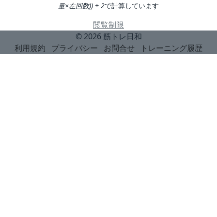
量×左回数)) ÷ 2
で計算しています
閲覧制限
© 2026
筋トレ日和
利用規約
プライバシー
お問合せ
トレーニング履歴