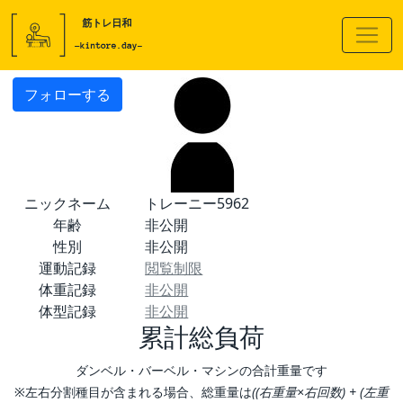
フォローする
ニックネーム
トレーニー5962
年齢
非公開
性別
非公開
運動記録
閲覧制限
体重記録
非公開
体型記録
非公開
累計総負荷
ダンベル・バーベル・マシンの合計重量です
※左右分割種目が含まれる場合、総重量は
((右重量×右回数) + (左重