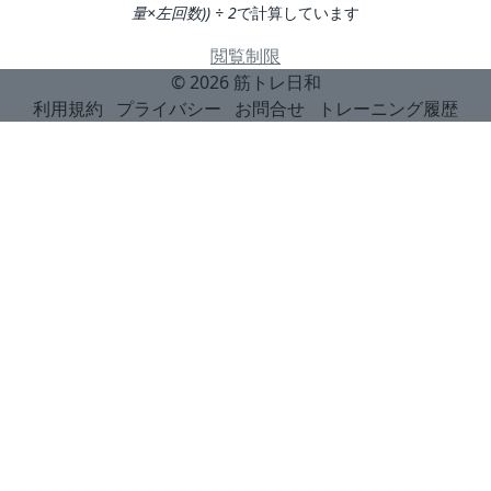
量×左回数)) ÷ 2
で計算しています
閲覧制限
© 2026
筋トレ日和
利用規約
プライバシー
お問合せ
トレーニング履歴