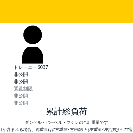
トレーニー6037
非公開
非公開
閲覧制限
非公開
非公開
累計総負荷
ダンベル・バーベル・マシンの合計重量です
目が含まれる場合、総重量は
((右重量×右回数) + (左重量×左回数)) ÷ 2
で