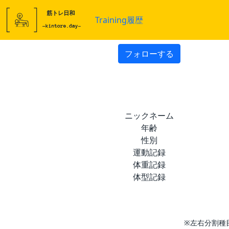
Training履歴
フォローする
ニックネーム
年齢
性別
運動記録
体重記録
体型記録
※左右分割種