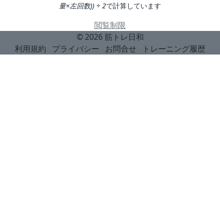
量×左回数)) ÷ 2
で計算しています
閲覧制限
© 2026
筋トレ日和
利用規約
プライバシー
お問合せ
トレーニング履歴