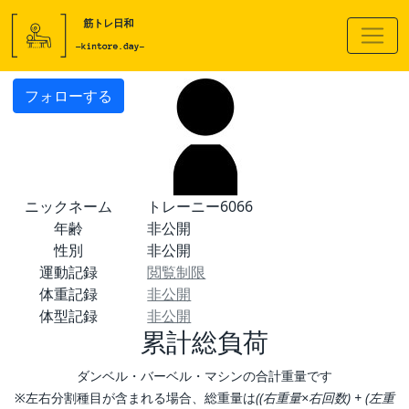
フォローする
ニックネーム
トレーニー6066
年齢
非公開
性別
非公開
運動記録
閲覧制限
体重記録
非公開
体型記録
非公開
累計総負荷
ダンベル・バーベル・マシンの合計重量です
※左右分割種目が含まれる場合、総重量は
((右重量×右回数) + (左重