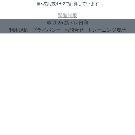
量×左回数)) ÷ 2
で計算しています
閲覧制限
© 2026
筋トレ日和
利用規約
プライバシー
お問合せ
トレーニング履歴