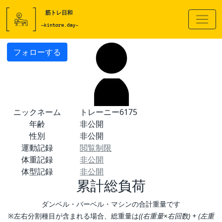
フォローする
ニックネーム
トレーニー6175
年齢
非公開
性別
非公開
運動記録
閲覧制限
体重記録
非公開
体型記録
非公開
累計総負荷
ダンベル・バーベル・マシンの合計重量です
※左右分割種目が含まれる場合、総重量は
((右重量×右回数) + (左重