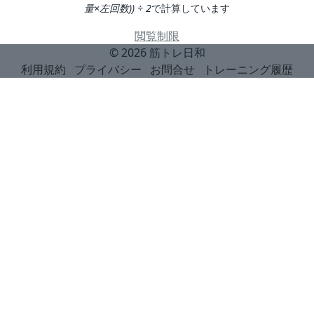
量×左回数)) ÷ 2
で計算しています
閲覧制限
© 2026
筋トレ日和
利用規約
プライバシー
お問合せ
トレーニング履歴