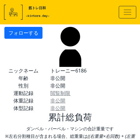
フォローする
ニックネーム
トレーニー6186
年齢
非公開
性別
非公開
運動記録
閲覧制限
体重記録
非公開
体型記録
非公開
累計総負荷
ダンベル・バーベル・マシンの合計重量です
※左右分割種目が含まれる場合、総重量は
((右重量×右回数) + (左重