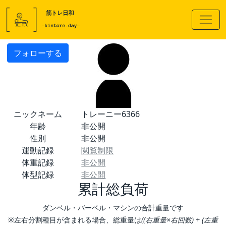
フォローする
ニックネーム
トレーニー6366
年齢
非公開
性別
非公開
運動記録
閲覧制限
体重記録
非公開
体型記録
非公開
累計総負荷
ダンベル・バーベル・マシンの合計重量です
※左右分割種目が含まれる場合、総重量は
((右重量×右回数) + (左重