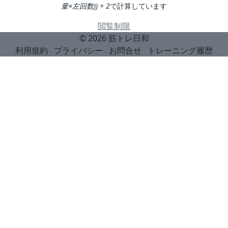
量×左回数)) ÷ 2
で計算しています
閲覧制限
© 2026
筋トレ日和
利用規約
プライバシー
お問合せ
トレーニング履歴