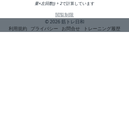
量×左回数)) ÷ 2
で計算しています
閲覧制限
© 2026
筋トレ日和
利用規約
プライバシー
お問合せ
トレーニング履歴