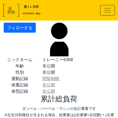
フォローする
ニックネーム
トレーニー6368
年齢
非公開
性別
非公開
運動記録
閲覧制限
体重記録
非公開
体型記録
非公開
累計総負荷
ダンベル・バーベル・マシンの合計重量です
※左右分割種目が含まれる場合、総重量は
((右重量×右回数) + (左重