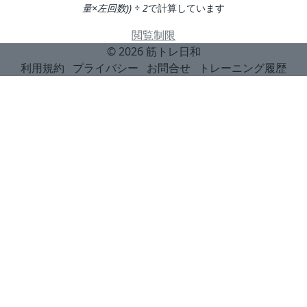
量×左回数)) ÷ 2
で計算しています
閲覧制限
© 2026
筋トレ日和
利用規約
プライバシー
お問合せ
トレーニング履歴