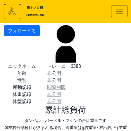
フォローする
ニックネーム
トレーニー6383
年齢
非公開
性別
非公開
運動記録
閲覧制限
体重記録
非公開
体型記録
非公開
累計総負荷
ダンベル・バーベル・マシンの合計重量です
※左右分割種目が含まれる場合、総重量は
((右重量×右回数) + (左重