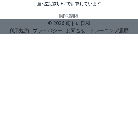
量×左回数)) ÷ 2
で計算しています
閲覧制限
© 2026
筋トレ日和
利用規約
プライバシー
お問合せ
トレーニング履歴