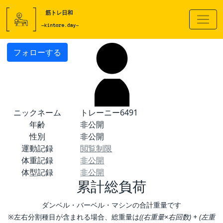
フォローする
ニックネーム
トレーニー6491
年齢
非公開
性別
非公開
運動記録
閲覧制限
体重記録
非公開
体型記録
非公開
累計総負荷
ダンベル・バーベル・マシンの合計重量です
※左右分割種目が含まれる場合、総重量は
((右重量×右回数) + (左重