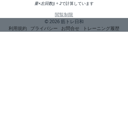
量×左回数)) ÷ 2
で計算しています
閲覧制限
© 2026
筋トレ日和
利用規約
プライバシー
お問合せ
トレーニング履歴