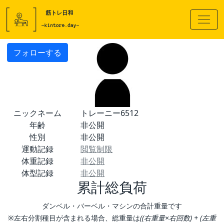
フォローする
ニックネーム
トレーニー6512
年齢
非公開
性別
非公開
運動記録
閲覧制限
体重記録
非公開
体型記録
非公開
累計総負荷
ダンベル・バーベル・マシンの合計重量です
※左右分割種目が含まれる場合、総重量は
((右重量×右回数) + (左重