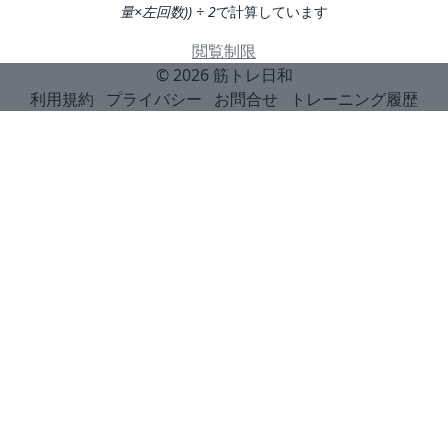
量×左回数)) ÷ 2
で計算しています
閲覧制限
© 2026
筋トレ日和
利用規約
プライバシー
お問合せ
トレーニング履歴