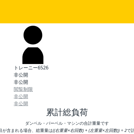
トレーニー6526
非公開
非公開
閲覧制限
非公開
非公開
累計総負荷
ダンベル・バーベル・マシンの合計重量です
目が含まれる場合、総重量は
((右重量×右回数) + (左重量×左回数)) ÷ 2
で