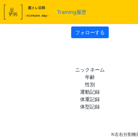
Training履歴
フォローする
ニックネーム
年齢
性別
運動記録
体重記録
体型記録
※左右分割種