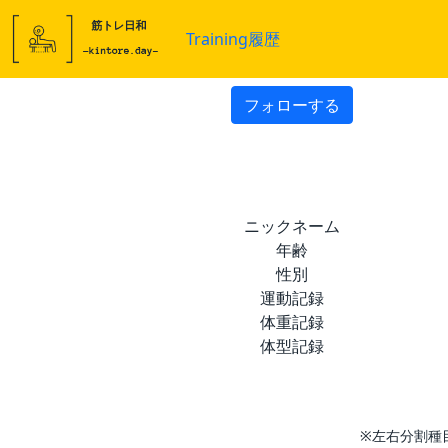
Training履歴
フォローする
ニックネーム
年齢
性別
運動記録
体重記録
体型記録
※左右分割種