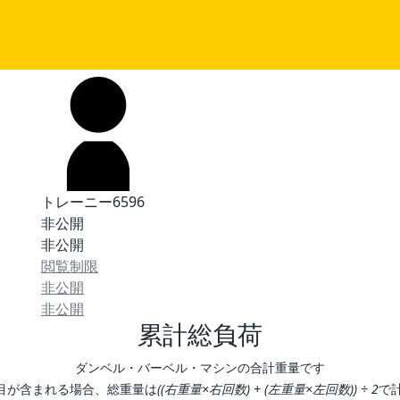
トレーニー6596
非公開
非公開
閲覧制限
非公開
非公開
累計総負荷
ダンベル・バーベル・マシンの合計重量です
目が含まれる場合、総重量は
((右重量×右回数) + (左重量×左回数)) ÷ 2
で