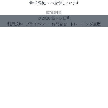
量×左回数)) ÷ 2
で計算しています
閲覧制限
© 2026
筋トレ日和
利用規約
プライバシー
お問合せ
トレーニング履歴