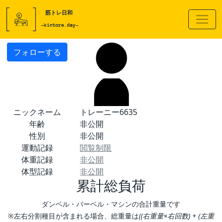
フォローする
ニックネーム
トレーニー6635
年齢
非公開
性別
非公開
運動記録
閲覧制限
体重記録
非公開
体型記録
非公開
累計総負荷
ダンベル・バーベル・マシンの合計重量です
※左右分割種目が含まれる場合、総重量は
((右重量×右回数) + (左重