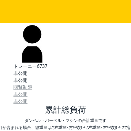
トレーニー6737
非公開
非公開
閲覧制限
非公開
非公開
累計総負荷
ダンベル・バーベル・マシンの合計重量です
目が含まれる場合、総重量は
((右重量×右回数) + (左重量×左回数)) ÷ 2
で