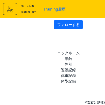
Training履歴
フォローする
ニックネーム
年齢
性別
運動記録
体重記録
体型記録
※左右分割種