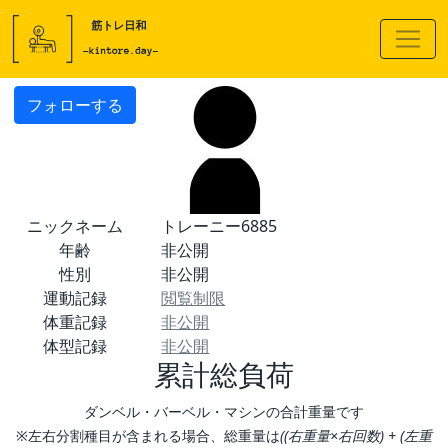
フォローする
ニックネーム
トレーニー6885
年齢
非公開
性別
非公開
運動記録
閲覧制限
体重記録
非公開
体型記録
非公開
累計総負荷
ダンベル・バーベル・マシンの合計重量です
※左右分割種目が含まれる場合、総重量は
((右重量×右回数) + (左重