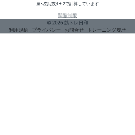
量×左回数)) ÷ 2
で計算しています
閲覧制限
© 2026
筋トレ日和
利用規約
プライバシー
お問合せ
トレーニング履歴