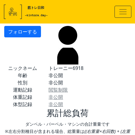
フォローする
ニックネーム
トレーニー6918
年齢
非公開
性別
非公開
運動記録
閲覧制限
体重記録
非公開
体型記録
非公開
累計総負荷
ダンベル・バーベル・マシンの合計重量です
※左右分割種目が含まれる場合、総重量は
((右重量×右回数) + (左重