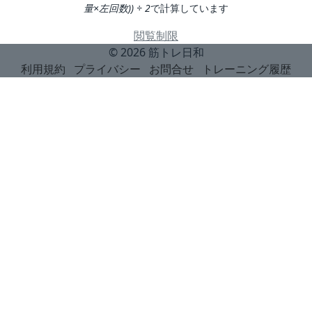
量×左回数)) ÷ 2
で計算しています
閲覧制限
© 2026
筋トレ日和
利用規約
プライバシー
お問合せ
トレーニング履歴